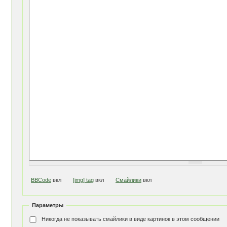
BBCode
вкл
[img] tag
вкл
Смайлики
вкл
Параметры
Никогда не показывать смайлики в виде картинок в этом сообщении