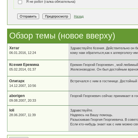
Я не робот (галка обязательна)
Назад
Обзор темы (новое вверху)
Хетаг
Здравствуйте Ксения. Действительно он 
06.01.2016, 12:24
кому нам обратиться,как к аллергологу-и
Ксения Еремина
Еремин Георгий Георгиевич , мой любимый 
05.02.2014, 01:37
Железноводске. Он был достойным врачом
Олигарх
Встречался с ним в гостинице. Достойный
14.12.2007, 10:56
aborigen
Георгий Георгиевич сейчас принимает в го
09.08.2007, 20:33
loli
Здравствуйте.
28.06.2007, 11:39
Надеюсь на Вашу помощь.
Разыскиваю Георгия Георгиевича. В советс
Если кто-нибудь знает как с ним можно св