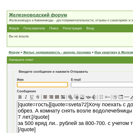
Железноводский форум
Железноводск и Кавминводы - достопримечательности, отзывы о санаториях и 
Форум
Пользователи
Поиск
Регистрация
Вход
Вы не вошли.
Форум
»
Жилье, недвижимость - аренда, продажа
»
Ищу квартиру в Желез
Напишите ответ
Введите сообщение и нажмите Отправить
Имя
E-mail
Сообщение