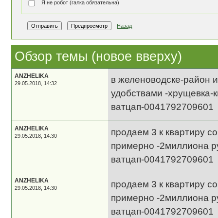
Я не робот (галка обязательна)
Назад
Обзор темы (новое вверху)
ANZHELIKA
в желеноводске-район и
29.05.2018, 14:32
удобствами -хрущевка-
ватцап-0041792709601
ANZHELIKA
продаем 3 к квартиру с
29.05.2018, 14:30
примерно -2миллиона р
ватцап-0041792709601
ANZHELIKA
продаем 3 к квартиру с
29.05.2018, 14:30
примерно -2миллиона р
ватцап-0041792709601