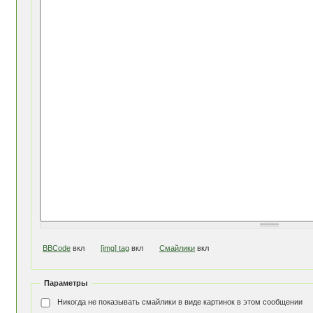
BBCode
вкл
[img] tag
вкл
Смайлики
вкл
Параметры
Никогда не показывать смайлики в виде картинок в этом сообщении