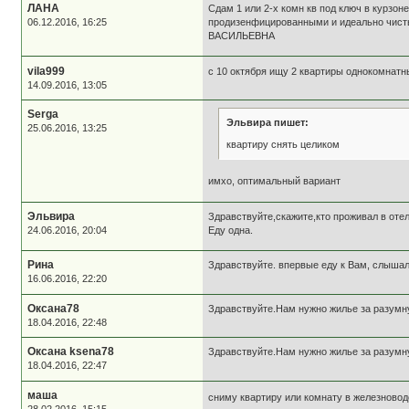
ЛАНА
Сдам 1 или 2-х комн кв под ключ в курзон
06.12.2016, 16:25
продизенфицированными и идеально ч
ВАСИЛЬЕВНА
vila999
с 10 октября ищу 2 квартиры однокомнатн
14.09.2016, 13:05
Serga
Эльвира пишет:
25.06.2016, 13:25
квартиру снять целиком
имхо, оптимальный вариант
Эльвира
Здравствуйте,скажите,кто проживал в оте
24.06.2016, 20:04
Еду одна.
Рина
Здравствуйте. впервые еду к Вам, слышала
16.06.2016, 22:20
Оксана78
Здравствуйте.Нам нужно жилье за разумну
18.04.2016, 22:48
Оксана ksena78
Здравствуйте.Нам нужно жилье за разумну
18.04.2016, 22:47
маша
сниму квартиру или комнату в железновод
28.02.2016, 15:15