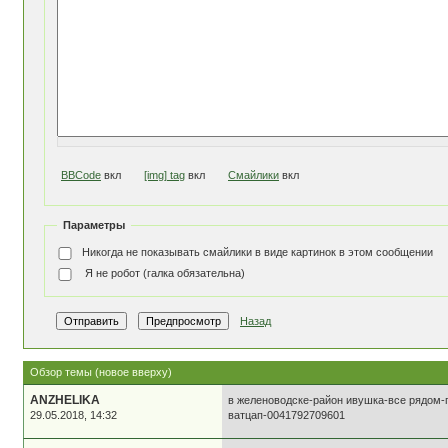
BBCode
вкл
[img] tag
вкл
Смайлики
вкл
Параметры
Никогда не показывать смайлики в виде картинок в этом сообщении
Я не робот (галка обязательна)
Назад
Обзор темы (новое вверху)
ANZHELIKA
в желеноводске-район ивушка-все рядом-
29.05.2018, 14:32
ватцап-0041792709601