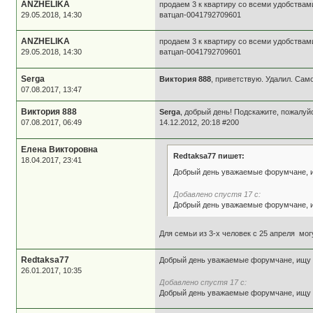
ANZHELIKA
продаем 3 к квартиру со всеми удобства
29.05.2018, 14:30
ватцап-0041792709601
ANZHELIKA
продаем 3 к квартиру со всеми удобства
29.05.2018, 14:30
ватцап-0041792709601
Serga
Виктория 888
, приветствую. Удалил. Само
07.08.2017, 13:47
Виктория 888
Serga
, добрый день! Подскажите, пожалуй
07.08.2017, 06:49
14.12.2012, 20:18 #200
Елена Викторовна
Redtaksa77 пишет:
18.04.2017, 23:41
Добрый день уважаемые форумчане, ищ
Добавлено спустя 17 с:
Добрый день уважаемые форумчане, ищ
Для семьи из 3-х человек с 25 апреля мо
Redtaksa77
Добрый день уважаемые форумчане, ищу кв
26.01.2017, 10:35
Добавлено спустя 17 с:
Добрый день уважаемые форумчане, ищу кв