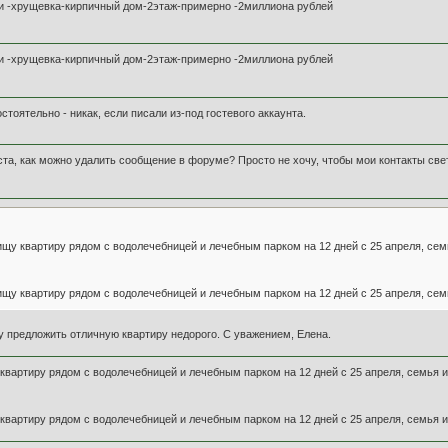
ми -хрущевка-кирпичный дом-2этаж-примерно -2миллиона рублей
ми -хрущевка-кирпичный дом-2этаж-примерно -2миллиона рублей
стоятельно - никак, если писали из-под гостевого аккаунта.
ста, как можно удалить сообщение в форуме? Просто не хочу, чтобы мои контакты све
у квартиру рядом с водолечебницей и лечебным парком на 12 дней с 25 апреля, семь
у квартиру рядом с водолечебницей и лечебным парком на 12 дней с 25 апреля, семь
гу предложить отличную квартиру недорого. С уважением, Елена.
артиру рядом с водолечебницей и лечебным парком на 12 дней с 25 апреля, семья из
артиру рядом с водолечебницей и лечебным парком на 12 дней с 25 апреля, семья из