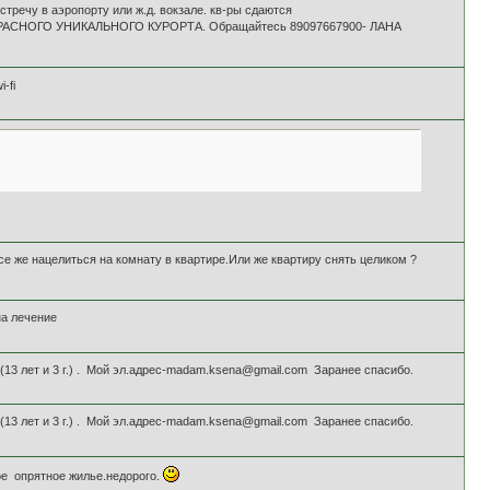
тречу в аэропорту или ж.д. вокзале. кв-ры сдаются
АСНОГО УНИКАЛЬНОГО КУРОРТА. Обращайтесь 89097667900- ЛАНА
-fi
е же нацелиться на комнату в квартире.Или же квартиру снять целиком ?
на лечение
(13 лет и 3 г.) . Мой эл.адрес-madam.ksena@gmail.com Заранее спасибо.
(13 лет и 3 г.) . Мой эл.адрес-madam.ksena@gmail.com Заранее спасибо.
ое опрятное жилье.недорого.