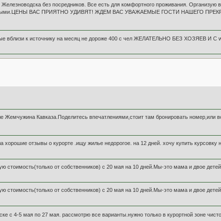
е Железноводска без посредников. Все есть для комфортного проживания. Организую вс
истыми.ЦЕНЫ ВАС ПРИЯТНО УДИВЯТ! ЖДЕМ ВАС УВАЖАЕМЫЕ ГОСТИ НАШЕГО ПРЕКР
ые вблизи к источнику на месяц не дороже 400 с чел ЖЕЛАТЕЛЬНО БЕЗ ХОЗЯЕВ И С wi
ле Жемчужина Кавказа.Поделитесь впечатлениями,стоит там бронировать номер,или вс
 хорошие отзывы о курорте .ищу жилье недорогое. на 12 дней. хочу купить курсовку 
ю стоимость(только от собственников) с 20 мая на 10 дней.Мы-это мама и двое детей
ю стоимость(только от собственников) с 20 мая на 10 дней.Мы-это мама и двое детей
ске с 4-5 мая по 27 мая. рассмотрю все варианты.нужно только в курортной зоне чист