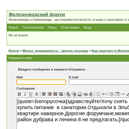
Железноводский форум
Железноводск и Кавминводы - достопримечательности, отзывы о санаториях и 
Форум
Пользователи
Поиск
Регистрация
Вход
Вы не вошли.
Форум
»
Жилье, недвижимость - аренда, продажа
»
Ищу квартиру в Желез
Напишите ответ
Введите сообщение и нажмите Отправить
Имя
E-mail
Сообщение