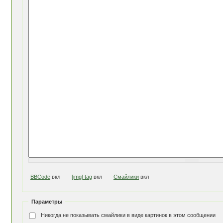
BBCode
вкл
[img] tag
вкл
Смайлики
вкл
Параметры
Никогда не показывать смайлики в виде картинок в этом сообщении