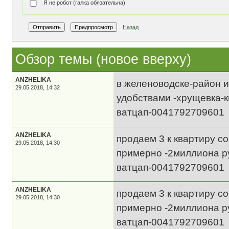
Я не робот (галка обязательна)
Назад
Обзор темы (новое вверху)
ANZHELIKA
в желеноводске-район и
29.05.2018, 14:32
удобствами -хрущевка-
ватцап-0041792709601
ANZHELIKA
продаем 3 к квартиру с
29.05.2018, 14:30
примерно -2миллиона р
ватцап-0041792709601
ANZHELIKA
продаем 3 к квартиру с
29.05.2018, 14:30
примерно -2миллиона р
ватцап-0041792709601