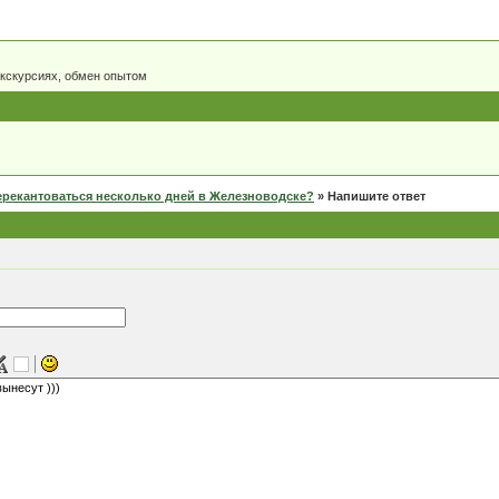
экскурсиях, обмен опытом
ерекантоваться несколько дней в Железноводске?
»
Напишите ответ