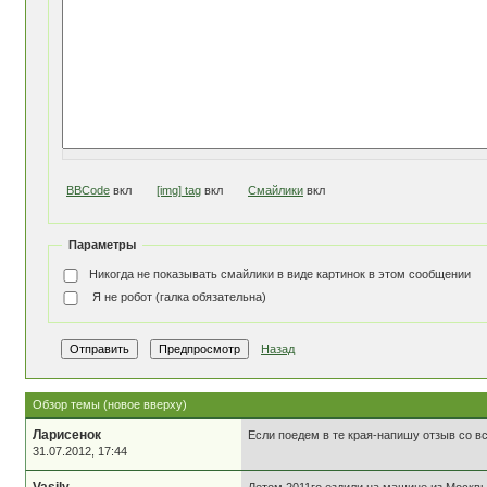
BBCode
вкл
[img] tag
вкл
Смайлики
вкл
Параметры
Никогда не показывать смайлики в виде картинок в этом сообщении
Я не робот (галка обязательна)
Назад
Обзор темы (новое вверху)
Ларисенок
Если поедем в те края-напишу отзыв со в
31.07.2012, 17:44
Vasily
Летом 2011го ездили на машине из Москвы