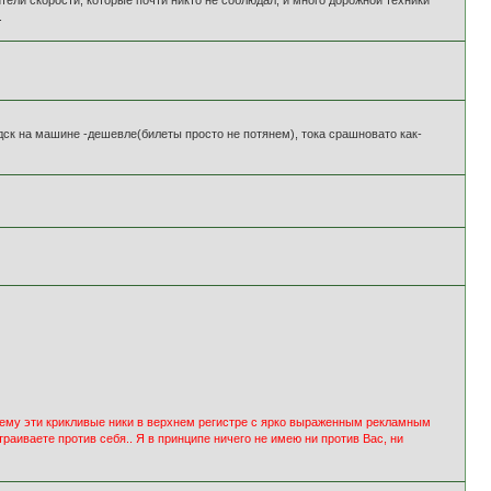
.
одск на машине -дешевле(билеты просто не потянем), тока срашновато как-
 чему эти крикливые ники в верхнем регистре с ярко выраженным рекламным
раиваете против себя.. Я в принципе ничего не имею ни против Вас, ни