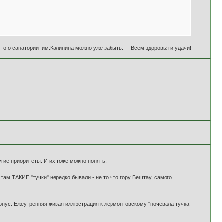
к что о санатории им.Калинина можно уже забыть. Всем здоровья и удачи!
угие приоритеты. И их тоже можно понять.
там ТАКИЕ "тучки" нередко бывали - не то что гору Бештау, самого
нус. Ежеутренняя живая иллюстрация к лермонтовскому "ночевала тучка