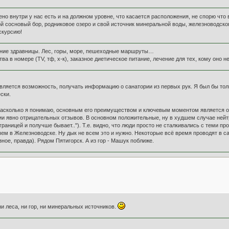
но внутри у нас есть и на должном уровне, что касается расположения, не спорю чт
й сосновый бор, родниковое озеро и свой источник минеральной воды, железноводского
скурсию!
жение здравницы. Лес, горы, море, пешеходные маршруты…
ва в номере (TV, тф, х-к), заказное диетическое питание, лечение для тех, кому оно 
является возможность, получать информацию о санатории из первых рук. Я был бы тол
ски.
 насколько я понимаю, основным его преимуществом и ключевым моментом является орг
и явно отрицательных отзывов. В основном положительные, ну в худшем случае нейтр
 границей и получше бывает.."). Т.е. видно, что люди просто не сталкивались с теми 
ем в Железноводске. Ну дык не всем это и нужно. Некоторые всё время проводят в с
зное, правда). Рядом Пятигорск. А из гор - Машук поближе.
ни леса, ни гор, ни минеральных источников.