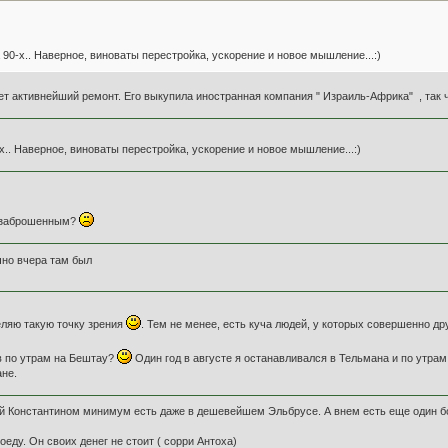
а 90-х.. Наверное, виноваты перестройка, ускорение и новое мышление...:)
дет активнейший ремонт. Его выкупила иностранная компания " Израиль-Африка" , та
-х.. Наверное, виноваты перестройка, ускорение и новое мышление...:)
ал заброшенным?
чно вчера там был
еляю такую точку зрения
. Тем не менее, есть куча людей, у которых совершенно др
ов по утрам на Бештау?
Один год в августе я останавливался в Тельмана и по утрам 
ане.
 Константином минимум есть даже в дешевейшем Эльбрусе. А внем есть еще один бо
еду. Он своих денег не стоит ( сорри Антоха)