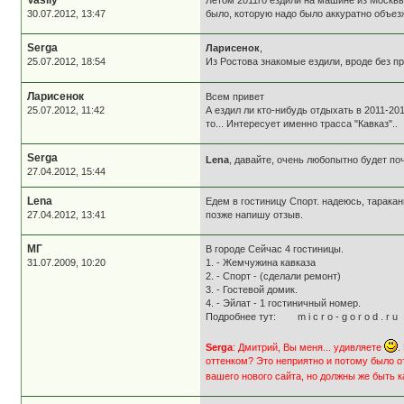
30.07.2012, 13:47
было, которую надо было аккуратно объезж
Serga
Ларисенок
,
25.07.2012, 18:54
Из Ростова знакомые ездили, вроде без п
Ларисенок
Всем привет
25.07.2012, 11:42
А ездил ли кто-нибудь отдыхать в 2011-20
то... Интересует именно трасса "Кавказ"..
Serga
Lena
, давайте, очень любопытно будет по
27.04.2012, 15:44
Lena
Едем в гостиницу Спорт. надеюсь, таракан
27.04.2012, 13:41
позже напишу отзыв.
МГ
В городе Сейчас 4 гостиницы.
31.07.2009, 10:20
1. - Жемчужина кавказа
2. - Спорт - (сделали ремонт)
3. - Гостевой домик.
4. - Эйлат - 1 гостиничный номер.
Подробнее тут: m i c r o - g o r o d . r u
Serga
: Дмитрий, Вы меня... удивляете
.
оттенком? Это неприятно и потому было от
вашего нового сайта, но должны же быть к