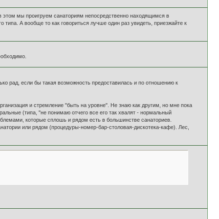
о в этом мы проигруем санаториям непосредственно находящимся в
 типа. А вообще то как говориться лучше один раз увидеть, приезжайте к
необходимо.
ько рад, если бы такая возможность предоставилась и по отношению к
анизация и стремление "быть на уровне". Не знаю как другим, но мне пока
альные (типа, "не понимаю отчего все его так хвалят - нормальный
проблемами, которые сплошь и рядом есть в большинстве санаториев.
анатории или рядом (процедуры-номер-бар-столовая-дискотека-кафе). Лес,