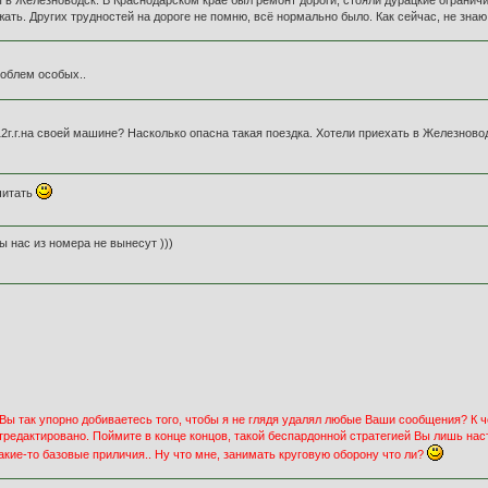
ать. Других трудностей на дороге не помню, всё нормально было. Как сейчас, не знаю
роблем особых..
12г.г.на своей машине? Насколько опасна такая поездка. Хотели приехать в Железнов
читать
ы нас из номера не вынесут )))
 Вы так упорно добиваетесь того, чтобы я не глядя удалял любые Ваши сообщения? К
редактировано. Поймите в конце концов, такой беспардонной стратегией Вы лишь наст
акие-то базовые приличия.. Ну что мне, занимать круговую оборону что ли?