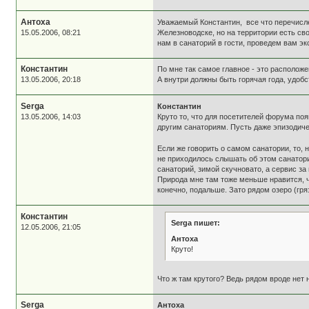
Антоха
Уважаемый Константин, все что перечисле
15.05.2006, 08:21
Железноводске, но на территории есть сво
нам в санаторий в гости, проведем вам эк
Константин
По мне так самое главное - это располо
13.05.2006, 20:18
А внутри должны быть горячая года, удобст
Serga
Константин
13.05.2006, 14:03
Круто то, что для посетителей форума по
другим санаториям. Пусть даже эпизодиче
Если же говорить о самом санатории, то,
не приходилось слышать об этом санатори
санаторий, зимой скучновато, а сервис за
Природа мне там тоже меньше нравится, ч
конечно, подальше. Зато рядом озеро (гря
Константин
Serga пишет:
12.05.2006, 21:05
Антоха
Круто!
Что ж там крутого? Ведь рядом вроде нет 
Serga
Антоха