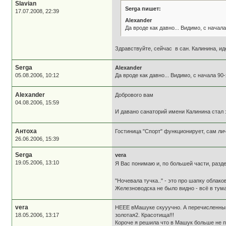
Slavian
Serga пишет:
17.07.2008, 22:39
Alexander
Да вроде как давно... Видимо, с начал
Здравствуйте, сейчас в сан. Калинина, и
Serga
Alexander
05.08.2006, 10:12
Да вроде как давно... Видимо, с начала 90
Alexander
Добрового вам
04.08.2006, 15:59
И давано санаторий име­ни Ка­ли­ни­на ст
Антоха
Гостиница "Спорт" функционирует, сам ли
26.06.2006, 15:39
Serga
vera
19.05.2006, 13:10
Я Вас понимаю и, по большей части, разд
"Ночевала тучка.." - это про шапку облак
Железноводска не было видно - всё в тум
vera
НЕЕЕ вМашуке скууучно. А перечисленный
18.05.2006, 13:17
золотая2. Красотища!!!
Короче я решила что в Машук больше не по