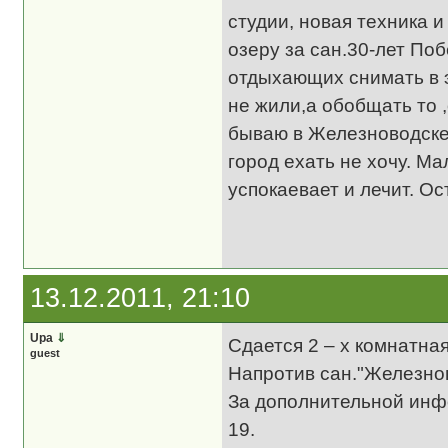
студии, новая техника 
озеру за сан.30-лет Поб
отдыхающих снимать в э
не жили,а обобщать то 
бываю в Железноводске 
город ехать не хочу. М
успокаевает и лечит. О
13.12.2011, 21:10
Upa
⇓
Сдается 2 – х комнатна
guest
Напротив сан."Железнов
За дополнительной инфо
19.