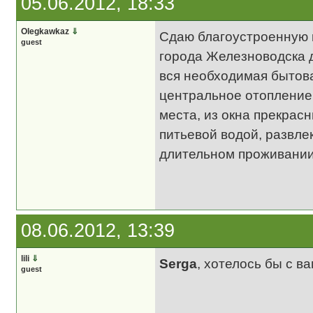
05.06.2012, 18:33
Olegkawkaz
⇓
Сдаю благоустроенную к
guest
города Железноводска д
вся необходимая бытова
центральное отопление,
места, из окна прекрасн
питьевой водой, развле
длительном проживании
08.06.2012, 13:39
lili
⇓
Serga
, хотелось бы с в
guest