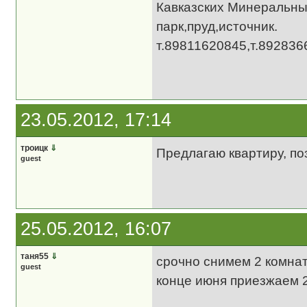
Кавказских Минеральных
парк,пруд,источник.
т.89811620845,т.892836
23.05.2012, 17:14
троицк
⇓
Предлагаю квартиру, п
guest
25.05.2012, 16:07
таня55
⇓
срочно снимем 2 комнат
guest
конце июня приезжаем 2