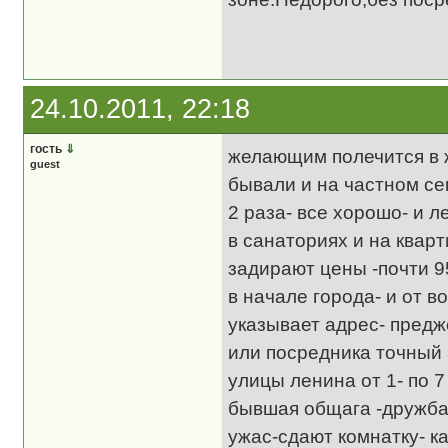
24.10.2011, 22:18
гость
⇓
желающим полечится в ж
guest
бывали и на частном се
2 раза- все хорошо- и л
в санаториях и на квар
задирают цены -почти 9
в начале города- и от в
указывает адрес- предж
или посредника точный 
улицы ленина от 1- по 7
бывшая общага -дружба
ужас-сдают комнатку- к