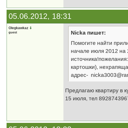
05.06.2012, 18:31
Olegkawkaz
⇓
Nicka пишет:
guest
Помогите найти прили
начале июля 2012 на 
источника!пожелания
картошки), нехрапяща
адрес- nicka3003@ram
Предлагаю квартиру в ку
15 июля, тел 892874396