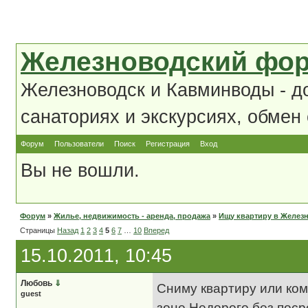
Железноводский фо
Железноводск и Кавминводы - д
санаториях и экскурсиях, обмен
Форум
Пользователи
Поиск
Регистрация
Вход
Вы не вошли.
Форум
»
Жилье, недвижимость - аренда, продажа
»
Ищу квартиру в Желез
Страницы
Назад
1
2
3
4
5
6
7
…
10
Вперед
15.10.2011, 10:45
Любовь
⇓
Сниму квартиру или ком
guest
зоне.Недорого,без поср