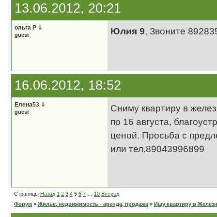
13.06.2012, 20:21
ольга Р
⇓
Юлия 9
, Звоните 89283
guest
16.06.2012, 18:52
Елена53
⇓
Сниму квартиру в железн
guest
по 16 августа, благоус
ценой. Просьба с предл
или тел.89043996899
Страницы
Назад
1
2
3
4
5
6
7
…
10
Вперед
Форум
»
Жилье, недвижимость - аренда, продажа
»
Ищу квартиру в Желез