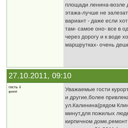
площади ленина-возле д
этажа-лучше не залезат
вариант - даже если хот
там- самое оно- все в о
через дорогу и к воде х
маршрутках- очень деше
27.10.2011, 09:10
гость
⇓
Уважаемые гости курорт
guest
и другие,более привлек
ул.Калинина(рядом Клин
минут,для пожилых люде
кирпичном доме,ремонт