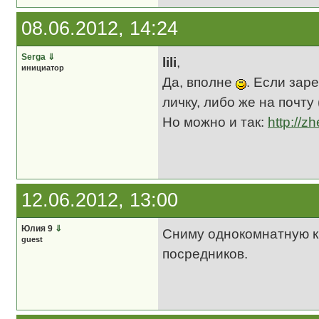
08.06.2012, 14:24
Serga
⇓
lili
,
инициатор
Да, вполне
. Если зар
личку, либо же на почту 
Но можно и так:
http://z
12.06.2012, 13:00
Юлия 9
⇓
Сниму однокомнатную кв
guest
посредников.