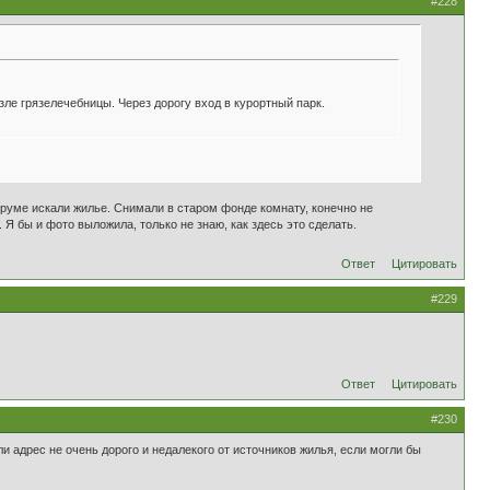
#228
е грязелечебницы. Через дорогу вход в курортный парк.
оруме искали жилье. Снимали в старом фонде комнату, конечно не
. Я бы и фото выложила, только не знаю, как здесь это сделать.
Ответ
Цитировать
#229
Ответ
Цитировать
#230
ли адрес не очень дорого и недалекого от источников жилья, если могли бы