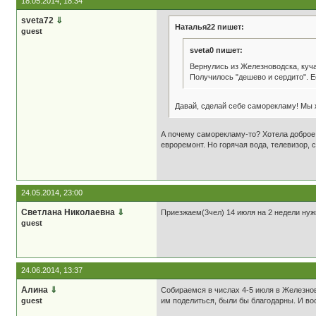
18.05.2014, 18:34
sveta72
⇓
Наталья22 пишет:
guest
sveta0 пишет:
Вернулись из Железноводска, куча
Получилось "дешево и сердито". Е
Давай, сделай себе саморекламу! Мы 
А почему саморекламу-то? Хотела доброе 
евроремонт. Но горячая вода, телевизор, с
24.05.2014, 23:00
Светлана Николаевна
⇓
Приезжаем(3чел) 14 июля на 2 недели нуж
guest
24.06.2014, 13:37
Алина
⇓
Собираемся в числах 4-5 июля в Железново
guest
им поделиться, были бы благодарны. И воо