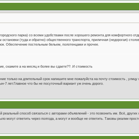
городского парка) со всеми удобствами после хорошего ремонта для комфортного отды
остановки (туда и обратно) общественного транспорта, приличная (недорогая) столов
нок. Обеспечение постельным бельем, полотенцами и прочее.
е, скажите а на месяц и более вы сдаете??. И стоимость
ие только на длительный срок напишите мне пожалуйста на почту стоимость , улицу п
ын-7 лет.Главное что бы не посуточный вариант уж очень дорого.
й реальный способ связаться с авторами объявлений - это позвонить им. Всё, других н
ыло могут ответить через полгода, а могут и вообще не ответить. Таковы реалии прос