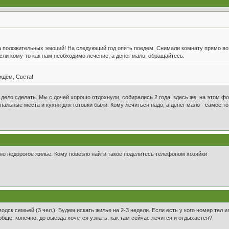
 положительных эмоций! На следующий год опять поедем. Снимали комнату прямо возл
сли кому-то как нам необходимо лечение, а денег мало, обращайтесь.
ждём, Света!
дело сделать. Мы с дочей хорошо отдохнули, собирались 2 года, здесь же, на этом ф
пальные места и кухня для готовки были. Кому лечиться надо, а денег мало - самое то
но недорогое жилье. Кому повезло найти такое поделитесь телефоном хозяйки
дск семьей (3 чел.). Будем искать жилье на 2-3 недели. Если есть у кого номер тел и
бще, конечно, до выезда хочется узнать, как там сейчас лечится и отдыхается?