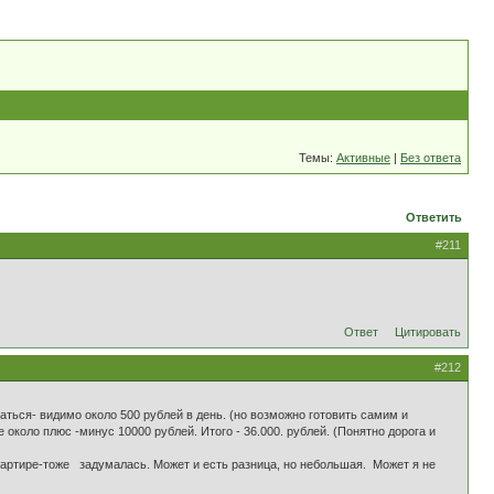
Темы:
Активные
|
Без ответа
Ответить
#211
Ответ
Цитировать
#212
ться- видимо около 500 рублей в день. (но возможно готовить самим и
около плюс -минус 10000 рублей. Итого - 36.000. рублей. (Понятно дорога и
вартире-тоже задумалась. Может и есть разница, но небольшая. Может я не