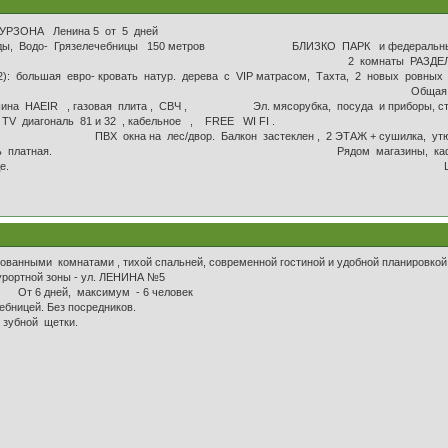
ЗНЕС - класс КУРЗОНА Ленина 5 от 5 дней
 Победы, Водо- Грязелечебницы 150 метров БЛИЗКО ПАРК и федеральные 
наты РАЗДЕЛЕНЫ коридором. Спальня выдерж
: большая евро- кровать натур. дерева с VIP матрасом, Тахта, 2 новых ровных Д
я пл. 44 метра. Свежий рем
 стирал машина НAEIR , газовая плита , СВЧ , Эл. м
 диагональ 81 и 32 , кабельное , FREE WI FI . Ванн
на лес/двор. Балкон застеклен , 2 ЭТАЖ + сушилка, утюг + 
сть платная. Рядом магазины, кафе, лесное озеро, каче
братно при отьезде. Цена для 6 -7 челов
ованными комнатами , тихой спальней, современной гостиной и удобной планировкой
о-курортной зоны - ул. ЛЕНИНА №5
 От 6 дней, максимум - 6 человек
ницей. Без посредников.
 зубной щетки.