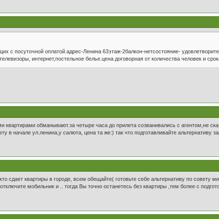
их с посуточной оплатой.адрес-Ленина 63этаж-2балкон-нетсостояние- удовлетворит
телевизоры, интернет,постельное белье.цена договорная от количества человек и срок
и квартирами обманывают.за четыре часа до прилета созванивались с агентом,не сказ
ту в начале ул.ленина,у салюта, цена та же:) так что подготавливайте альтернативу з
кто сдает квартиры в городе, всем обещайте( готовьте себе альтернативу по совету мил
отключите мобильник и .. тогда Вы точно останетесь без квартиры ,тем более с подгот