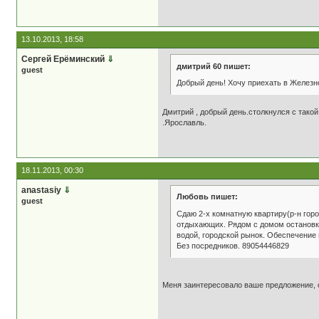
13.10.2013, 18:58
Сергей Ерёминский
⇓
дмитрий 60 пишет:
guest
Добрый день! Хочу приехать в Железно
Дмитрий , добрый день.столкнулся с тако
.Ярославль.
18.11.2013, 00:30
anastasiy
⇓
Любовь пишет:
guest
Сдаю 2-х комнатную квартиру(р-н горо
отдыхающих. Рядом с домом остановки 
водой, городской рынок. Обеспечение
Без посредников. 89054446829
Меня заинтересовало ваше предложение, с