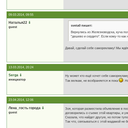
09.03.2014, 09:55
Наталья22
⇓
sveta0 пишет:
guest
Вернулись из Железноводска, куча по
"дешево и сердито". Если кому-то как
Давай, сделай себе саморекламу! Мы ждём
13.03.2014, 20:24
Serga
⇓
Ну может кто ещё хочет себе самореклам
инициатор
Так велкам, не возбраняется ж пока
. 
23.04.2014, 12:06
Лена_гость города
⇓
Зоя, которая разместила объявление в пост
guest
договорились о съеме этой квартиры, и уже
Сказала, что найдет другую, но потом тупо
Так что, связываться с этой мадамой не б