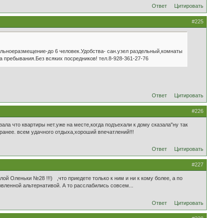
Ответ
Цитировать
#225
ельноеразмещение-до 6 человек.Удобства- сан.узел раздельный,комнаты
а пребывания.Без всяких посредников! тел.8-928-361-27-76
Ответ
Цитировать
#226
ала что квартиры нет.уже на месте,когда подъехали к дому сказала"ну так
аранее. всем удачного отдыха,хороший впечатлений!!!
Ответ
Цитировать
#227
ой Оленьки №28 !!!) ,что приедете только к ним и ни к кому более, а по
овленной альтернативой. А то расслабились совсем...
Ответ
Цитировать