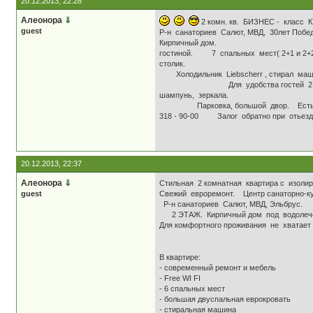
20.12.2013, 22:28
Алеонора
⇓
2 комн. кв. БИ
guest
Р-н санаториев Салют, МВД, 30лет
Кирпичный дом. 2 ком
гостиной. 7 спальных мест( 2+1 и 2+2)
столик. Обща
Холодильник Liebscherr ,
Для удобства гостей 2 TV
шампунь, зеркала. ПВХ окна 
Парковка, большой двор. Е
318 - 90-00 Залог о
20.12.2013, 22:37
Aлеонора
⇓
Стильная 2 комнатная квартира с изолир
guest
Свежий евроремонт. Центр санаторн
Р-н санаториев Салют, МВД, Эльбрус.
2 ЭТАЖ. Кирпичный дом под водолечеб
Для комфортного проживания не хватает
В квартире:
- современный ремонт и мебель
- Free WI FI
- 6 спальных мест
- большая двуспальная еврокровать
- стиральная машина