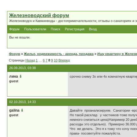
Железноводский форум
Железноводск и Кавминводы - достопримечательности, отзывы о санаториях и 
Форум
Пользователи
Поиск
Регистрация
Вход
Вы не вошли.
Форум
»
Жилье, недвижимость - аренда, продажа
»
Ищу квартиру в Желез
Страницы
Назад
1
…
6
7
8
9
10
Вперед
26.09.2013, 03:38
лина
⇓
срочно сниму 3х или 4х комнатную кварти
guest
02.10.2013, 14:33
galina
⇓
Давайте проанализируем. Санатории -вро
guest
Но такой расклад- у частников-тоже полу
немного снизиться цена)Например 20 дней.
расходы это отдельно). Примерно 36.000 
Что же делать. Это я к тому что хочу по
права- посоветуйте пожалуйста.