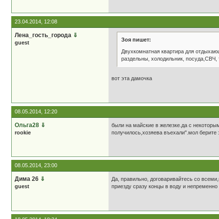
23.04.2014, 12:08
Лена_гость_города
⇓
Зоя пишет:
guest
Двухкомнатная квартира для отдыхающ
раздельны, холодильник, посуда,СВЧ, 
вот эта дамочка
08.05.2014, 12:20
Ольга28
⇓
были на майские в железке.да с некоторым
rookie
получилось,хозяева въехали".мол берите э
08.05.2014, 23:00
Дима 26
⇓
Да, правильно, договаривайтесь со всеми,
guest
приезду сразу концы в воду и непременно 