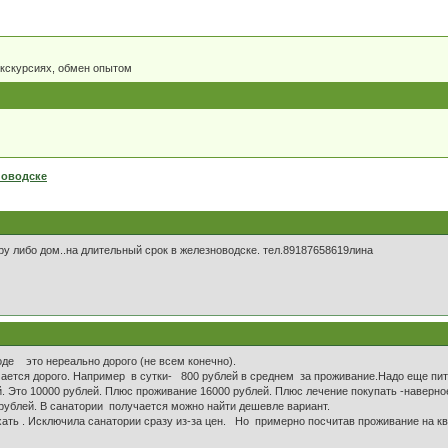
экскурсиях, обмен опытом
новодске
ру либо дом..на длительный срок в железноводске. тел.89187658619лина
де это нереально дорого (не всем конечно).
чается дорого. Например в сутки- 800 рублей в среднем за проживание.Надо еще пита
 Это 10000 рублей. Плюс проживание 16000 рублей. Плюс лечение покупать -наверное 
рублей. В санатории получается можно найти дешевле вариант.
ехать . Исключила санатории сразу из-за цен. Но примерно посчитав проживание на к