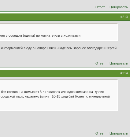
Ответ
Цитировать
#213
жно с соседом (одним) по комнате или с хозяивами.
й информацией я еду в ноябре.Очень надеюсь.Заранее благодарен.Сергей
Ответ
Цитировать
#214
без хозяев, на семью из 3-4х человек или одна комната на двоих
городской парк, недалеко (минут 10-15 ходьбы) бювет с минеральной
Ответ
Цитировать