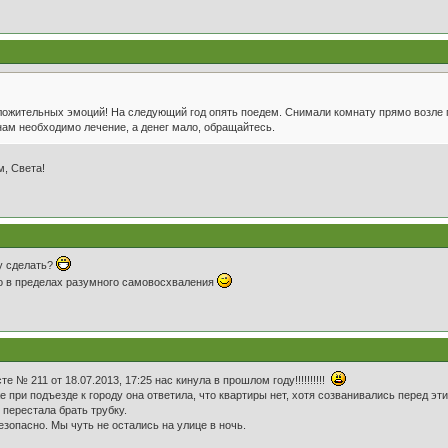
ложительных эмоций! На следующий год опять поедем. Снимали комнату прямо возле г
 нам необходимо лечение, а денег мало, обращайтесь.
, Света!
у сделать?
Но в пределах разумного самовосхваления
е № 211 от 18.07.2013, 17:25 нас кинула в прошлом году!!!!!!!!!!
 при подъезде к городу она ответила, что квартиры нет, хотя созванивались перед эти
 перестала брать трубку.
езопасно. Мы чуть не остались на улице в ночь.