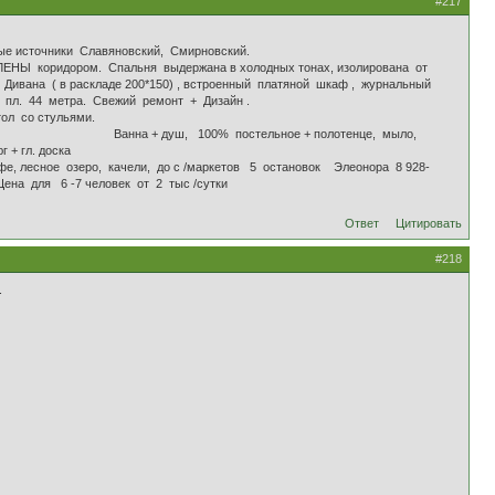
#217
источники Славяновский, Смирновский.
ана в холодных тонах, изолирована от
ивана ( в раскладе 200*150) , встроенный платяной шкаф , журнальный
онт + Дизайн .
ясорубка, посуда и приборы, стол со стульями.
а + душ, 100% постельное + полотенце, мыло,
гл. доска
ли, до с /маркетов 5 остановок Элеонора 8 928-
ек от 2 тыс /сутки
Ответ
Цитировать
#218
.