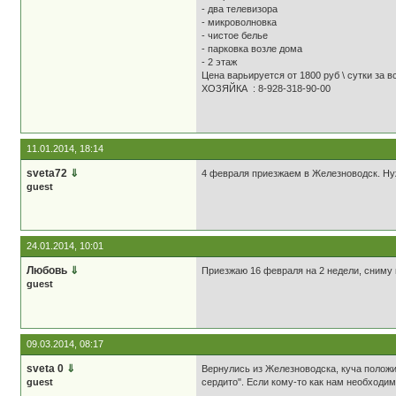
- два телевизора
- микроволновка
- чистое белье
- парковка возле дома
- 2 этаж
Цена варьируется от 1800 руб \ сутки за в
ХОЗЯЙКА : 8-928-318-90-00
11.01.2014, 18:14
sveta72
⇓
4 февраля приезжаем в Железноводск. Нужн
guest
24.01.2014, 10:01
Любовь
⇓
Приезжаю 16 февраля на 2 недели, сниму 
guest
09.03.2014, 08:17
sveta 0
⇓
Вернулись из Железноводска, куча положи
guest
сердито". Если кому-то как нам необходим