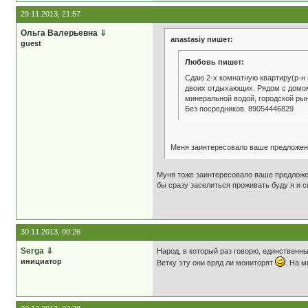
29.11.2013, 21:57
Ольга Валерьевна
⇓
anastasiy пишет:
guest
Любовь пишет:
Сдаю 2-х комнатную квартиру(р-н 
двоих отдыхающих. Рядом с домом 
минеральной водой, городской ры
Без посредников. 89054446829
Меня заинтересовало ваше предложени
Муня тоже заинтересовало ваше предложен
бы сразу заселиться проживать буду я и с
30.11.2013, 00:26
Serga
⇓
Народ, в который раз говорю, единственны
инициатор
Ветку эту они вряд ли мониторят
. На м