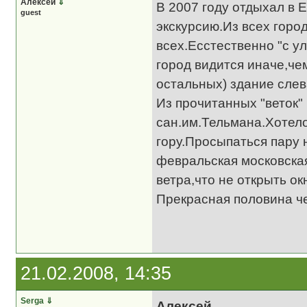
Алексей
⇓
В 2007 году отдыхал в 
guest
экскурсию.Из всех гор
всех.Есстественно "с у
город видится иначе,че
остальных) здание слев
Из прочитанных "веток"
сан.им.Тельмана.Хотело
гору.Просыпаться пару 
февральская московская
ветра,что не открыть о
Прекрасная половина че
21.02.2008, 14:35
Serga
⇓
Алексей