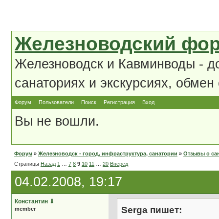
Железноводский фо
Железноводск и Кавминводы - д
санаториях и экскурсиях, обмен
Форум
Пользователи
Поиск
Регистрация
Вход
Вы не вошли.
Форум
»
Железноводск - город, инфраструктура, санатории
»
Отзывы о сан
Страницы
Назад
1
…
7
8
9
10
11
…
20
Вперед
04.02.2008, 19:17
Константин
⇓
Serga пишет:
member