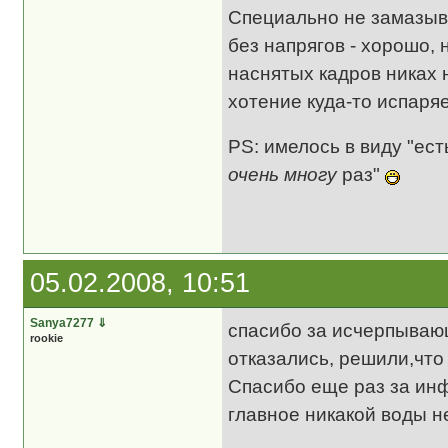
Специально не замазывай
без напрягов - хорошо, 
наснятых кадров никах н
хотение куда-то испаря
PS: имелось в виду "ес
очень многу
раз"
05.02.2008, 10:51
Sanya7277
⇓
спасибо за исчерпываю
rookie
отказались, решили,что
Спасибо еще раз за ин
главное никакой воды н