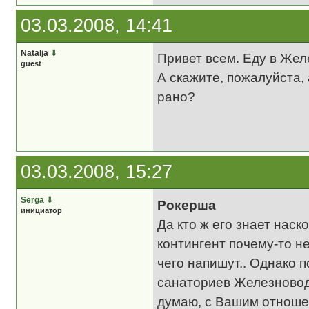
03.03.2008, 14:41
Natalja
⇓
Привет всем. Еду в Жел
guest
А скажите, пожалуйста,
рано?
03.03.2008, 15:27
Serga
⇓
Рокерша
инициатор
Да кто ж его знает наск
контингент почему-то н
чего напишут.. Однако п
санаториев Железноводск
думаю, с Вашим отноше