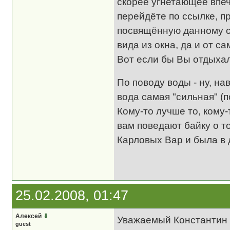
скорее угнетающее впеч
перейдёте по ссылке, п
посвящённую данному са
вида из окна, да и от с
Вот если бы Вы отдыхали
По поводу воды - ну, на
вода самая "сильная" (
Кому-то лучше то, кому-
вам поведают байку о т
Карловых Вар и была в
25.02.2008, 01:47
Алексей
⇓
Уважаемый Константин 
guest