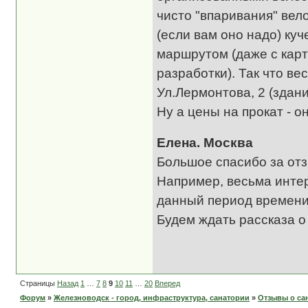
чисто "впаривания" вел
(если вам оно надо) ку
маршрутом (даже с кар
разработки). Так что ве
Ул.Лермонтова, 2 (здани
Ну а цены на прокат - о
Елена. Москва
Большое спасибо за отз
Например, весьма интер
данный период времени
Будем ждать рассказа о
Страницы
Назад
1
…
7
8
9
10
11
…
20
Вперед
Форум
»
Железноводск - город, инфраструктура, санатории
»
Отзывы о сан