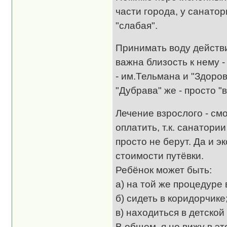
части города, у санатор
"слабая".
Принимать воду действ
важна близость к нему -
- им.Тельмана и "Здоровь
"Дубрава" же - просто "
Лечение взрослого - см
оплатить, т.к. санатории
просто не берут. Да и э
стоимости путёвки.
Ребёнок может быть:
а) на той же процедуре
б) сидеть в коридорчике
в) находиться в детской
В общем, я не вижу в э