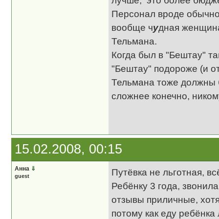
Персонал вроде обычн
вообще ч
у
дная женщина
Тельмана.
Когда был в "Бештау" т
"Бештау" подороже (и о
Тельмана тоже должны б
сложнее конечно, никому
15.02.2008, 00:15
Анна
⇓
Путёвка не льготная, вс
guest
Ребёнку 3 года, звонила
отзывы приличные, хотя
потому как еду ребёнка 