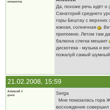
инициатор
Да, похоже речь идёт о
Санаторий среднего уро
горы Бештау с верхних э
южная, солнечная
. В
припомню. Летом там да
балкона слегка мешает
дискотека - музыка и в
пожалуй самый шумный 
21.02.2008, 15:59
Алексей
⇓
Serga
guest
Мне показалась гора Ж
восхождение совершил 