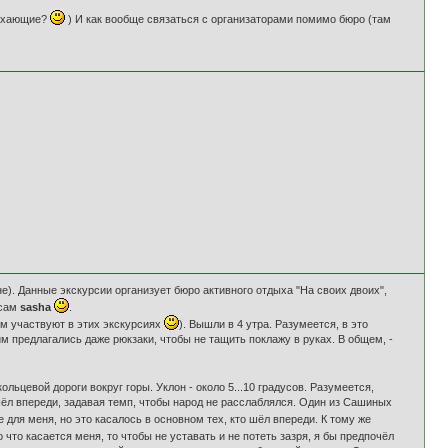
дыхающие?
) И как вообще связаться с организаторами помимо бюро (там
е). Данные экскурсии организует бюро активного отдыха "На своих двоих",
 сам
sasha
.
ем участвуют в этих экскурсиях
). Вышли в 4 утра. Разумеется, в это
 предлагались даже рюкзаки, чтобы не тащить поклажу в руках. В общем, -
льцевой дороги вокруг горы. Уклон - около 5...10 градусов. Разумеется,
 шёл впереди, задавая темп, чтобы народ не расслаблялся. Один из Сашиных
 для меня, но это касалось в основном тех, кто шёл впереди. К тому же
о что касается меня, то чтобы не уставать и не потеть зазря, я бы предпочёл