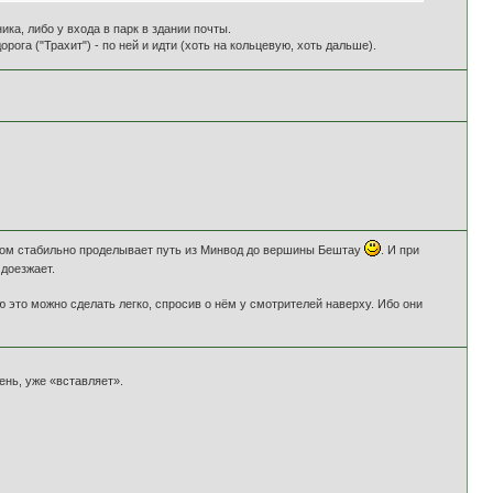
ка, либо у входа в парк в здании почты.
ога ("Трахит") - по ней и идти (хоть на кольцевую, хоть дальше).
 летом стабильно проделывает путь из Минвод до вершины Бештау
. И при
 доезжает.
аю это можно сделать легко, спросив о нём у смотрителей наверху. Ибо они
нь, уже «вставляет».