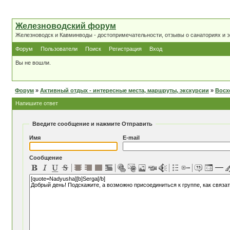
Железноводский форум
Железноводск и Кавминводы - достопримечательности, отзывы о санаториях и 
Форум
Пользователи
Поиск
Регистрация
Вход
Вы не вошли.
Форум
»
Активный отдых - интересные места, маршруты, экскурсии
»
Восх
Напишите ответ
Введите сообщение и нажмите Отправить
Имя
E-mail
Сообщение