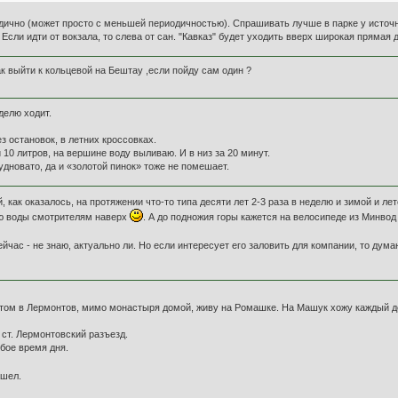
дично (может просто с меньшей периодичностью). Спрашивать лучше в парке у источни
ли идти от вокзала, то слева от сан. "Кавказ" будет уходить вверх широкая прямая дор
ак выйти к кольцевой на Бештау ,если пойду сам один ?
делю ходит.
ез остановок, в летних кроссовках.
10 литров, на вершине воду выливаю. И в низ за 20 минут.
дновато, да и «золотой пинок» тоже не помешает.
, как оказалось, на протяжении что-то типа десяти лет 2-3 раза в неделю и зимой и
ью воды смотрителям наверх
. А до подножия горы кажется на велосипеде из Минвод
сейчас - не знаю, актуально ли. Но если интересует его заловить для компании, то дум
отом в Лермонтов, мимо монастыря домой, живу на Ромашке. На Машук хожу каждый де
 ст. Лермонтовский разъезд.
юбое время дня.
ашел.