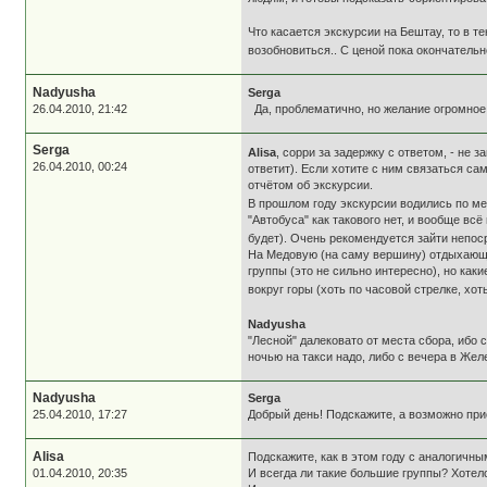
Что касается экскурсии на Бештау, то в те
возобновиться.. С ценой пока окончатель
Nadyusha
Serga
26.04.2010, 21:42
Да, проблематично, но желание огромное.
Serga
Alisa
, сорри за задержку с ответом, - не
26.04.2010, 00:24
ответит). Если хотите с ним связаться сам
отчётом об экскурсии.
В прошлом году экскурсии водились по м
"Автобуса" как такового нет, и вообще всё
будет). Очень рекомендуется зайти непос
На Медовую (на саму вершину) отдыхающих
группы (это не сильно интересно), но как
вокруг горы (хоть по часовой стрелке, хо
Nadyusha
"Лесной" далековато от места сбора, ибо 
ночью на такси надо, либо с вечера в Жел
Nadyusha
Serga
25.04.2010, 17:27
Добрый день! Подскажите, а возможно прис
Alisa
Подскажите, как в этом году с аналогичн
01.04.2010, 20:35
И всегда ли такие большие группы? Хотел