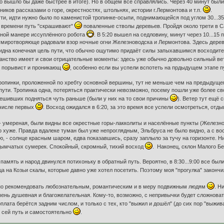
то вышло бы даже быстрее в итоге). Но в общем все справлялись. Через 40 минут был
иков рассказами о горе, окрестностях, штольнях, истории г.Лермонтова и т.п.
.
ти, идти нужно было по каменистой тропинке-осыпи, поднимающейся под углом 30...35
от времени путь "скрашивают"
поваленные стволы деревьев. Пройдя около трети в С
чной манере иссуплённого робота
. В 5:20 вышел на седловину, минут через 10...15
умиротворяюще радовали взор ночные огни Железноводска и Лермонтова. Здесь дерев
идна конечная цель пути, что обычно ощутимо придаёт силы запыхавшимся восходит
анство имеет и свои отрицательные моменты: здесь уже обычно довольно сильный ветер
ма порывист и проникающ
, особенно если вы успели вспотеть на прдыдущем этапе п
опинки, проложенной по хребту основной вершины, тут не меньше чем на предыдущем э
ути. Тропинка одна, потеряться практически невозможно, посему пошли уже более своб
решивших подняться чуть раньше (были у них на то свои причины
). Ветер тут ещё 
 числе первых
. Восход ожидался в 6:20, за это время все успели осмотреться, от
 умереная, были видны все окрестные горы-лакколиты и населённые пункты (Железново
 хуже. Правда вдалеке туман был уже непроглядным, Эльбруса не было видно, а с вос
 - солнце красным шаром, едва показавшись, сразу заплыло за тучу на горизонте. Ник
 дымчатых сумерек. Спокойный, скромный, тихий восход
. Наконец, склон Малого Б
мять и народ двинулся потихоньку в обратный путь. Вероятно, в 8:30...9:00 все были 
ца на Козьи скалы, которые давно уже хотел посетить. Поэтому моя "прогулка" законч
жно рекомендовать любознательным, романтическим и в меру подвижным людям
. Н
чень душевная и благожелательная. Кому-то, возможно, с непривычки будет сложноват
плата берётся задним числом, и только с тех, кто "выжил и дошёл" (до сих пор "выжи
 сей путь и самостоятельно
.