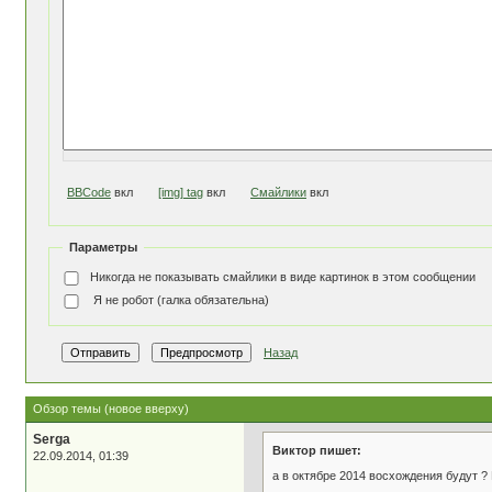
BBCode
вкл
[img] tag
вкл
Смайлики
вкл
Параметры
Никогда не показывать смайлики в виде картинок в этом сообщении
Я не робот (галка обязательна)
Назад
Обзор темы (новое вверху)
Serga
Виктор пишет:
22.09.2014, 01:39
а в октябре 2014 восхождения будут ?