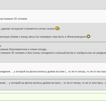
частвовало 25 человек
ю, данная экскурсия становятся хитом сезона
)
месяцок (ближе к концу августа) планирую-таки быть в Железноводске
у.
 самым благоприятном в плане погоды.
ствовало 25 человек и был очень холодный и сильный ветер и эльбруса мы не увидели
дения.... у которой на фотке волосы дыбом встали (...то ли от ветра, то ли от восторг
я.... у которой на фотке волосы дыбом встали (...то ли от ветра, то ли от восторга...