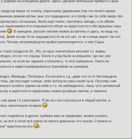
и у родника на кольцевой дороге, здесь сделали небольшой привал и Саша
 градусов вверх по склону, поросшему деревьями (так что ничего кроме
ашином рваном ритме, мне это поднадоело, и я попёр сам по себе вверх без
 подтянулись остальные. Было ещё темно, светились звёзды, а по обеим
ья заканчиваются и открывается обзор на окрестности и обе вершины горы
елям
. В принципе, рассвет вполне можно встретить и здесь, но ведь на
. Днём он как-то не ощущается (то ли его нет, то ли солнце жарит так что
ути. Посему ветровка/куртка крайне рекомендуются, о чём Саша
тапе (градусов 30...40), но идти значительно веселее т.к. видны
одно, кто во что горазд. Около 6 утра были на вершине, где нас уже
сильнее, но если вы заранее утеплились, то всё нормально. Никто не
дышаться и нафотографироваться (наплевав на сумерки).
дск, Минводы, Пятигорск, Ессентуки и т.д., даже что-то от Кисловодска
тока, где восходит солнце, небо затянула серо-синяя туча. Поэтому сам
акого особого зарева на небе и т.п. не наблюдалось, лишь чуть розоватый
ештау и окрестности окрасились нежно-розовым светом, и темнота
уже дома / в санаториях. Я же не стал спускаться в общей группе, а
илась значительно позднее
.
ичего подобного в других турбюро вам не предложат, можно сказать,
о, но все в итоге всё равно остаются довольны что пошли. Стоимость
вали" практически все
).