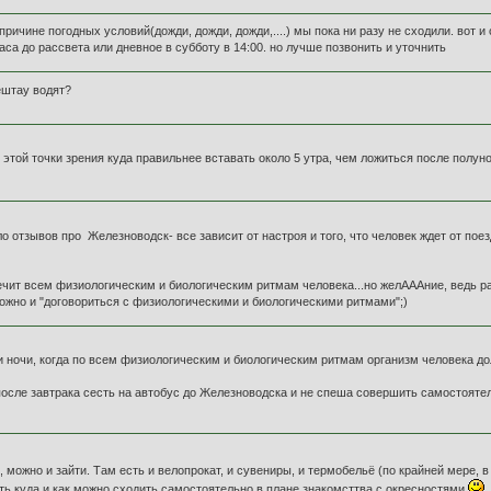
о причине погодных условий(дожди, дожди, дожди,....) мы пока ни разу не сходили. во
часа до рассвета или дневное в субботу в 14:00. но лучше позвонить и уточнить
ештау водят?
с этой точки зрения куда правильнее вставать около 5 утра, чем ложиться после полун
 отзывов про Железноводск- все зависит от настроя и того, что человек ждет от поез
чит всем физиологическим и биологическим ритмам человека...но желАААние, ведь рас
ожно и "договориться с физиологическими и биологическими ритмами";)
 ночи, когда по всем физиологическим и биологическим ритмам организм человека долж
после завтрака сесть на автобус до Железноводска и не спеша совершить самостояте
, можно и зайти. Там есть и велопрокат, и сувениры, и термобельё (по крайней мере
ть куда и как можно сходить самостоятельно в плане знакомсттва с окресностями
.