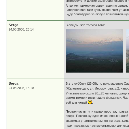
Интересуют и другие экскурсии, скорее в
А так же примерная ориентация по ценам,
наверное все-таки цены выше, чем у частни
Буду благодарна за любую познавательн
Serga
В общем, что-то типа того:
24.08.2008, 23:14
Serga
В эту субботу (23.08), по приглашению Са
24.08.2008, 13:10
(Железноводск, ул. Лермонтова, д.2, напро
Участвовало около 20...25 человек, среди
время темно и идти надо с фонарями. Час
всё для людей
.
Первая часть пути самая простая, правда 
вверх. Поскольку одна из основных целей
знакомых участников выполнял роль замы
практиковались частые остановки для от