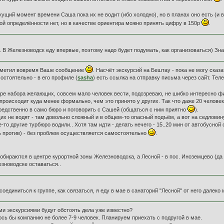
кущий момент времени Саша пока их не водит (ибо холодно), но в планах оно есть (и в
ной определённости нет, но в качестве ориентира можно принять цифру в 150р
.
 В Железноводск еду впервые, поэтому надо будет подумать, как организоваться) Знач
 заметил вовремя Ваше сообщение
. Насчёт экскурсий на Бештау - пока не могу ска
остоятельно - в его профиле (
sasha
) есть ссылка на отправку письма через сайт. Те
ере набора желающих, совсем мало человек вести, подозреваю, не шибко интересно 
 происходит куда менее формально, чем это принято у других. Так что даже 20 человек
редственно в само бюро и поговорить с Сашей (общаться с ним приятно
).
 не водят - там довольно сложный и в общем-то опасный подъём, а вот на седловину 
ие-то другие турбюро водили.. Хотя там идти - делать нечего - 15..20 мин от автобусн
ть против) - без проблем осуществляется самостоятельно
.
собираются в центре курортной зоны Железноводска, а Лесной - в пос. Иноземцево (да е
езноводске оставаться..
оединиться к группе, как связаться, я еду в мае в санаторий "Лесной" от него далеко
ыми экскурсиями будут обстоять дела уже известно?
ось бы компанию не более 7-9 человек. Планируем приехать с подругой в мае.