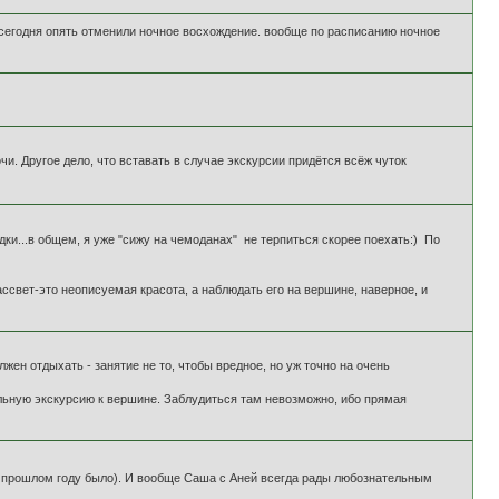
т и сегодня опять отменили ночное восхождение. вообще по расписанию ночное
очи. Другое дело, что вставать в случае экскурсии придётся всёж чуток
дки...в общем, я уже "сижу на чемоданах" не терпиться скорее поехать:) По
свет-это неописуемая красота, а наблюдать его на вершине, наверное, и
ен отдыхать - занятие не то, чтобы вредное, но уж точно на очень
льную экскурсию к вершине. Заблудиться там невозможно, ибо прямая
, в прошлом году было). И вообще Саша с Аней всегда рады любознательным