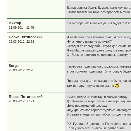
Да наверняка будут. Думаю, даже круглого
Самостоятельно тоже без проблем можно. Ес
Виктор
а в октябре 2014 восхождения будут ? И к
21.09.2014, 11:48
Борис Пятигорский
Я из Лермонтова мужика знаю, 4 раза в не
26.03.2012, 22:51
Ну, а мне с ними не по пути))).
Сегодня по кольцевой 2 круга дал 28 км. б
Я на Машук каждый день хожу с канистрой 
От Лермонтовского до подошвы, одному ну
Serga
Как-то раз поднимался с мужиком, который
26.03.2012, 22:28
этом попутно поднимает 5-литровую бад
Правда года два-три назад это было, как 
там все друг друга знают давно
.
Борис Пятигорский
Зимой ходил на Бештау, в любую погоду.
26.03.2012, 17:21
До Желика на маршрутке и на вершину, п
Цель восхождений физуха.
Ищу фанатиков горного туризма, выход от
2-3 раза в неделю при любой погоде и в л
P.S. Гуглил в Яндексе, но Пятигорчан не н
Если у кого есть знакомые дайте знать.