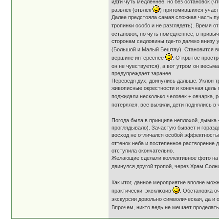
идти чуть медленнее, но без остановок (ч
развлёк (отвлёк
) притомившихся участн
Далее предстояла самая сложная часть пу
тропинки особо и не разглядеть). Время 
остановок, но чуть помедленнее, в привы
сторонам седловины где-то далеко внизу 
(Большой и Малый Бештау). Становится в
вершине интереснее
. Открытое простр
он не чувствуется), а вот утром он весь
предупреждает заранее.
Переведя дух, двинулись дальше. Уклон тр
живописные окрестности и конечная цель п
поджидали несколько человек + овчарка, 
потерялся, все выжили, дети поднялись в
Погода была в принципе неплохой, дымка -
проглядывало). Зачастую бывает и гораздо
восход не отличался особой эффектностью,
оттенок неба и постепенное растворение
отступила окончательно.
Желающие сделали коллективное фото на па
двинулся другой тропой, через Храм Солн
Как итог, данное мероприятие вполне мо
практически эксклюзив
. Обстановка о
экскурсии довольно символическая, да и о
Впрочем, никто ведь не мешает проделать