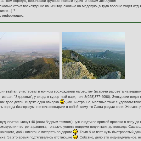
 частном порядке, небольшой группой, нежели туристическим автобусом.
 сколько стоит восхождение на Бештау, сколько на Медовую (а туда вообще ходят от
ков...) ?
ую информацию.
ши (
sasha
), участвовал в ночном восхождении на Бештау (встреча рассвета на вершин
тив сан. "Здоровье", у входа в курортный парк; тел. 8(928)377-4090). Экскурсии водит
 них двое детей. И даже одна овчарка
(как ни странно, местные тоже с удовольстви
ть народа благоразумно взяла фонарики с собой, кому-то Саша раздал свои. Желающим
нудноватая: минут 40 (если бодрым темпом) нужно идти по прямой просеке в лесу до ко
 экскурсии - встреча расвета, то важно успеть вовремя подняться, до восхода. Саша
кающего, дабы никого не потерять по дороге
. Темп был взят чуть быстроватый даже
дыха. За это время подтягивались отстающие
. Собстно, дело это индивидуальное, н