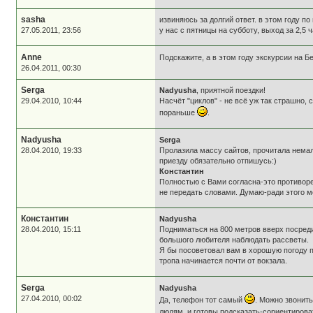
sasha
извиняюсь за долгий ответ. в этом году п
27.05.2011, 23:56
у нас с пятницы на субботу, выход за 2,5 
Anne
Подскажите, а в этом году экскурсии на Б
26.04.2011, 00:30
Serga
Nadyusha
, приятной поездки!
29.04.2010, 10:44
Насчёт "циклов" - не всё уж так страшно, 
пораньше
.
Nadyusha
Serga
28.04.2010, 19:33
Пролазила массу сайтов, прочитала немало
приезду обязательно отпишусь:)
Константин
Полностью с Вами согласна-это противоре
не передать словами. Думаю-ради этого м
Константин
Nadyusha
28.04.2010, 15:11
Подниматься на 800 метров вверх посреди
большого любителя наблюдать рассветы.
Я бы посоветовал вам в хорошую погоду 
тропа начинается почти от вокзала.
Serga
Nadyusha
27.04.2010, 00:02
Да, телефон тот самый
. Можно звонить
людям, и готовы подсказать-сориентирова