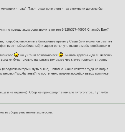
 желаниях - тоже). Так что как потеплеет - так экскурсии должны бы
ит, по поводу экскурсии звонить по тел 8(928)377-4090? Спасибо Вам))
зать, попробую выяснить в ближайшее время у Саши (или может он сам тут
лефон (местный мобильный) и адрес есть чуть выше в моём сообщении с
финансово
, но у Саши возможно всё
. Бывали группы и до 10 человек..
 вряд ли будут сильно напрягать (ну разве что кто-то тормозить группу
(к подножию горы и чуть выше) - вполне. Саша кажется туда не водил
ой остановки "ул..Чапаева" по постепенно поднимающейся вверх тропинке
щё и на окраине). Сбор же происходит в начале пятого утра.. Тут либо
 место сбора участников экскурсии.