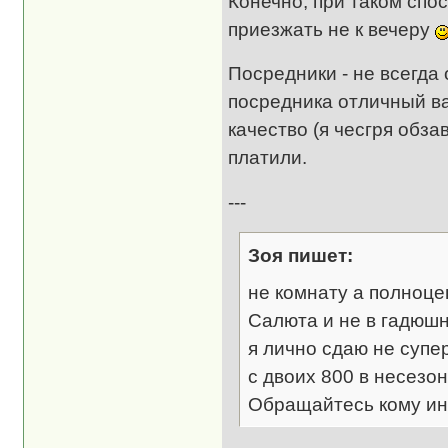
Конечно, при таком спо
приезжать не к вечеру
Посредники - не всегда
посредника отличный ва
качество (я чесгря обз
платили.
---
Зоя пишет:
не комнату а полноце
Салюта и не в гадюшн
я лично сдаю не супе
с двоих 800 в несезон
Обращайтесь кому ин