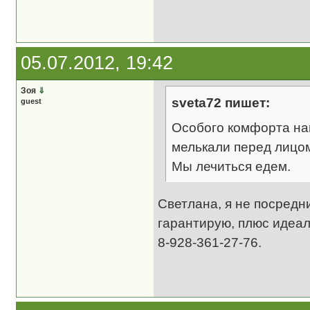
05.07.2012, 19:42
Зоя
⇓
sveta72 пишет:
guest
Особого комфорта нам
мелькали перед лицом,
Мы лечиться едем.
Светлана, я не посредн
гарантирую, плюс идеа
8-928-361-27-76.