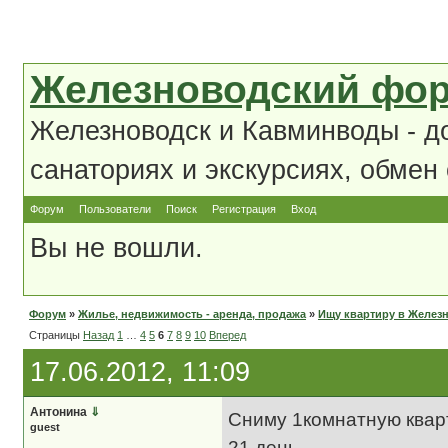
Железноводский фо
Железноводск и Кавминводы - д
санаториях и экскурсиях, обмен
Форум
Пользователи
Поиск
Регистрация
Вход
Вы не вошли.
Форум
»
Жилье, недвижимость - аренда, продажа
»
Ищу квартиру в Желез
Страницы
Назад
1
…
4
5
6
7
8
9
10
Вперед
17.06.2012, 11:09
Антонина
⇓
Сниму 1комнатную кварт
guest
21 день.