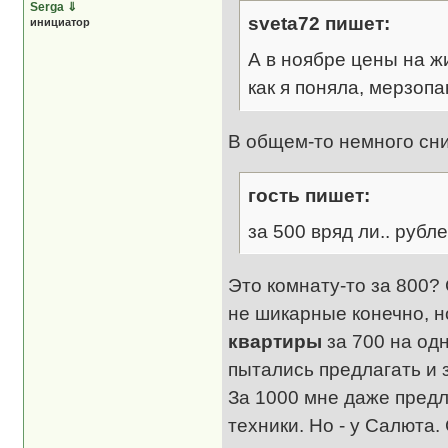
Serga
⇓
sveta72 пишет:
инициатор
А в ноябре цены на ж
как я поняла, мерзопа
В общем-то немного сни
гость пишет:
за 500 вряд ли.. рубл
Это комнату-то за 800
не шикарные конечно, н
квартиры
за 700 на од
пытались предлагать и з
За 1000 мне даже предл
техники. Но - у Салюта.