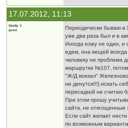
17.07.2012, 11:13
Vasily
⇓
Периодически бываю в Ж
guest
уже два раза был и в ав
Иногда езжу не один, и 
едем, она вещей всегда 
человеку не проблема д
маршрутки №107, потом
"Ж/Д вокзал" Железново
не денутся!!!) искать с
пересадкой не считаю б
При этом прошу учитыва
сайта, не отягощенные 
Если сайт желает нест
по возможным варианта