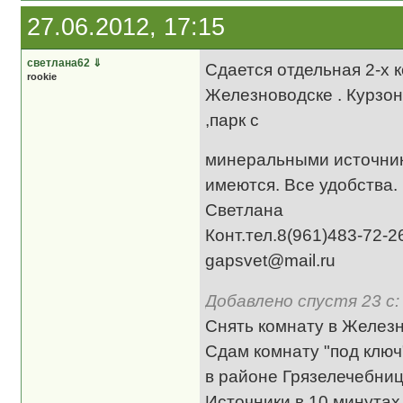
27.06.2012, 17:15
светлана62
⇓
Сдается отдельная 2-х 
rookie
Железноводске . Курзон
,парк с
минеральными источника
имеются. Все удобства.
Светлана
Конт.тел.8(961)483-72-2
gapsvet@mail.ru
Добавлено спустя 23 с:
Снять комнату в Железн
Сдам комнату "под клю
в районе Грязелечебни
Источники в 10 минутах