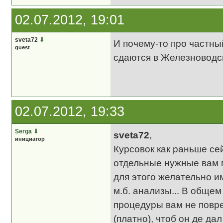
02.07.2012, 19:01
sveta72
⇓
И почему-то про частны
guest
сдаются в Железноводс
02.07.2012, 19:33
Serga
⇓
sveta72
,
инициатор
Курсовок как раньше се
отдельные нужные вам 
для этого желательно и
м.б. анализы... В общем 
процедуры вам не повр
(платно), чтоб он де дал