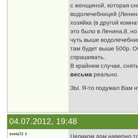
с женщиной, которая сн
водолечебницей (Ленина
хозяйка (в другой комна
это было в Ленина,8, н
чуть выше водолечебниц
там будет выше 500р. О
спрашивать.
В крайнем случае, снят
весьма
реально.
ЗЫ. Я-то подумал Вам н
04.07.2012, 19:48
sveta72
⇓
Целиком дом наверно то