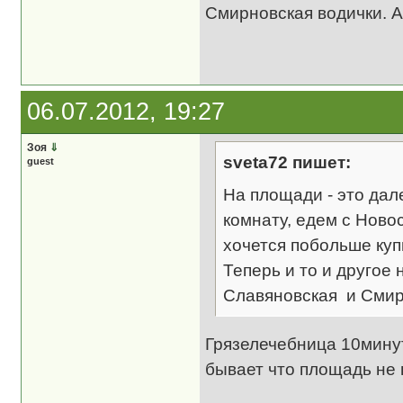
Смирновская водички. 
06.07.2012, 19:27
Зоя
⇓
sveta72 пишет:
guest
На площади - это дал
комнату, едем с Ново
хочется побольше куп
Теперь и то и другое 
Славяновская и Смир
Грязелечебница 10минут 
бывает что площадь не 