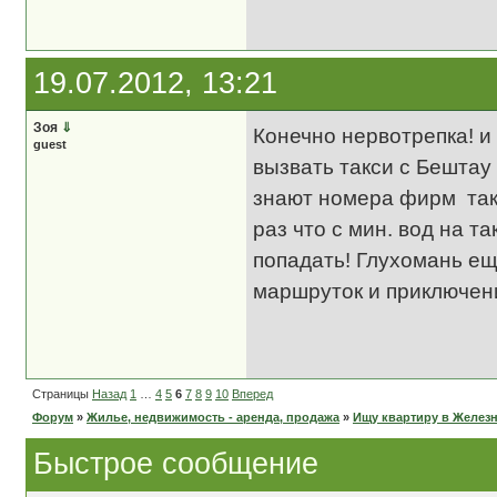
19.07.2012, 13:21
Зоя
⇓
Конечно нервотрепка! и
guest
вызвать такси с Бештау 
знают номера фирм такс
раз что с мин. вод на 
попадать! Глухомань ещ
маршруток и приключен
Страницы
Назад
1
…
4
5
6
7
8
9
10
Вперед
Форум
»
Жилье, недвижимость - аренда, продажа
»
Ищу квартиру в Желез
Быстрое сообщение