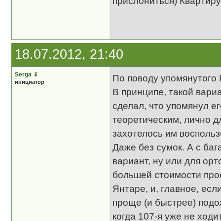
прислониться) Квартиру
18.07.2012, 21:40
Serga
⇓
По поводу упомянутого 
инициатор
В принципе, такой вари
сделал, что упомянул ег
теоретическим, лично дл
захотелось им воспользо
Даже без сумок. А с ба
вариант, ну или для ор
большей стоимости прое
Янтаре, и, главное, есл
проще (и быстрее) под
когда 107-я уже не ход