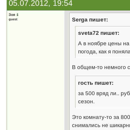
05.07.2012, 19:54
Зоя
⇓
Serga пишет:
guest
sveta72 пишет:
А в ноябре цены на
погода, как я понял
В общем-то немного с
гость пишет:
за 500 вряд ли.. ру
сезон.
Это комнату-то за 8
снимались не шикарны