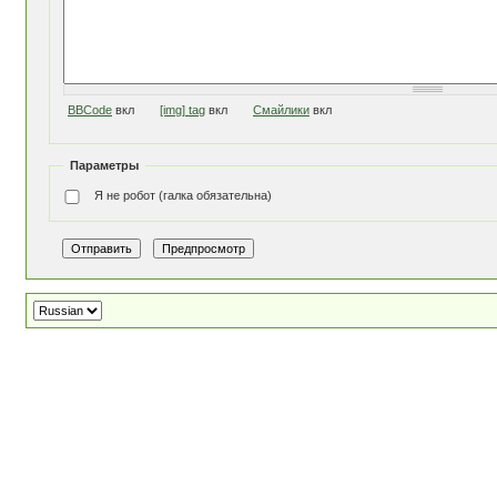
BBCode
вкл
[img] tag
вкл
Смайлики
вкл
Параметры
Я не робот (галка обязательна)