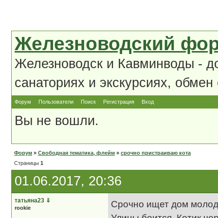
Железноводский фо
Железноводск и Кавминводы - д
санаториях и экскурсиях, обмен
Форум
Пользователи
Поиск
Регистрация
Вход
Вы не вошли.
Форум
»
Свободная тематика, флейм
»
срочно пристраиваю кота
Страницы
1
01.06.2017, 20:36
татьяна23
⇓
Срочно ищет дом молодо
rookie
Улицы боится. Котик че