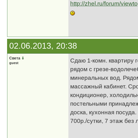
http://zhel.ru/forum/view
02.06.2013, 20:38
Света
⇓
Сдаю 1-комн. квартиру 
guest
рядом с грезе-водолече
минеральных вод. Рядом
массажный кабинет. Сро
кондиционер, холодильн
постельными принадлежн
доска, кухонная посуда
700р./сутки, 7 этаж без