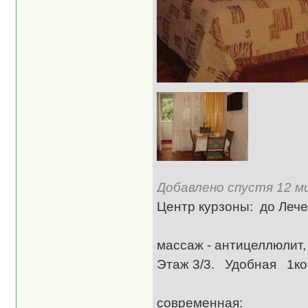
Добавлено спустя 12 ми
Центр курзоны: до Леч
До водо-грязел
массаж - антицеллюлит
Этаж 3/3. Удобная 1
Ме
современная: