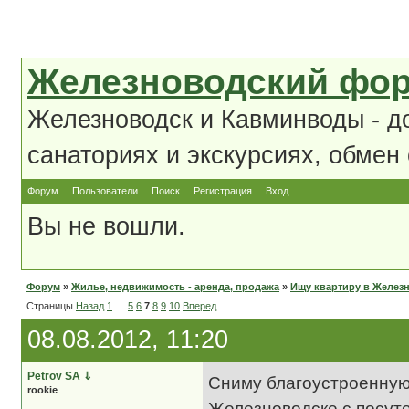
Железноводский фо
Железноводск и Кавминводы - д
санаториях и экскурсиях, обмен
Форум
Пользователи
Поиск
Регистрация
Вход
Вы не вошли.
Форум
»
Жилье, недвижимость - аренда, продажа
»
Ищу квартиру в Желез
Страницы
Назад
1
…
5
6
7
8
9
10
Вперед
08.08.2012, 11:20
Petrov SA
⇓
Сниму благоустроенную 
rookie
Железноводске с посуто