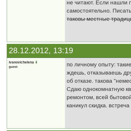
не читают. Если нашли 
самостоятельно. Писать
таковы местные тради
28.12.2012, 13:19
ivanovichelena
⇓
по личному опыту: такие
guest
ждешь, отказываешь дру
об отказе. такова "неме
Сдаю однокомнатную кв
ремонтом, всей бытовой
каникул скидка. встреча