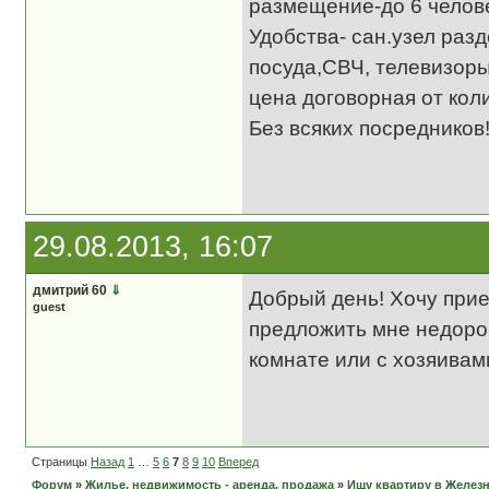
размещение-до 6 челове
Удобства- сан.узел раз
посуда,СВЧ, телевизоры
цена договорная от кол
Без всяких посредников!
29.08.2013, 16:07
дмитрий 60
⇓
Добрый день! Хочу прие
guest
предложить мне недорог
комнате или с хозяивам
Страницы
Назад
1
…
5
6
7
8
9
10
Вперед
Форум
»
Жилье, недвижимость - аренда, продажа
»
Ищу квартиру в Желез