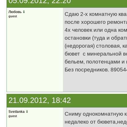
05.09.2012, 22:20
Любовь
⇓
Сдаю 2-х комнатную ква
guest
после хорошего ремонта
4х человек или одна ко
остановки (туда и обра
(недорогая) столовая, к
бювет с минеральной в
бельем, полотенцами и 
Без посредников. 8905
21.09.2012, 18:42
Svetlanka
⇓
Сниму однокомнатную кв
guest
недалеко от бювета,нед