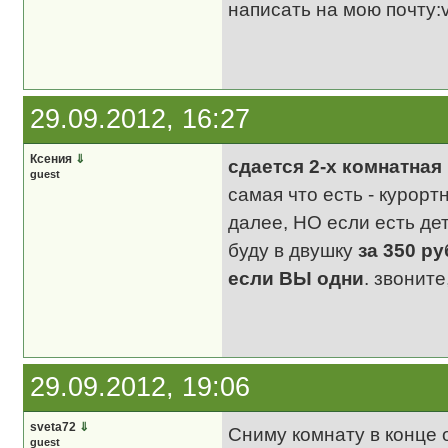
написать на мою почту:v
29.09.2012, 16:27
Ксения
⇓
сдается 2-х комнатная
guest
самая что есть - курортн
далее, НО если есть де
буду в двушку
за 350 ру
если ВЫ одни
. звонит
29.09.2012, 19:06
sveta72
⇓
Сниму комнату в конце о
guest