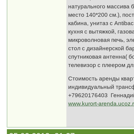
натурального массива б
место 140*200 см.), по
кабина, унитаз с Antib
кухня с вытяжкой, газо
микроволновая печь, эл
стол с дизайнерской бар
спутниковая антенна( б
телевизор с плеером д
Стоимость аренды кварт
индивидуальный трансф
+79620176403 Геннади
www.kurort-arenda.ucoz.