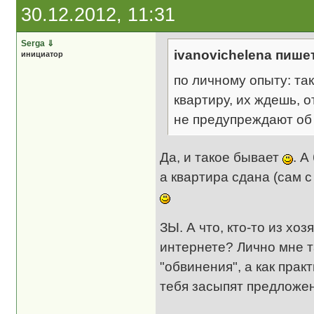
30.12.2012, 11:31
Serga
⇓
ivanovichelena пише
инициатор
по личному опыту: та
квартиру, их ждешь, 
не предупреждают об 
Да, и такое бывает
. А
а квартира сдана (сам 
ЗЫ. А что, кто-то из хо
интернете? Лично мне 
"обвинения", а как прак
тебя засыпят предлож