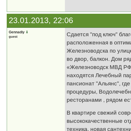
23.01.2013, 22:06
Gennadiy
⇓
Сдается "под ключ" бла
guest
расположенная в оптима
Железноводска по улице
во двор, балкон. Дом р
«Железноводск МВД РФ»
находятся Лечебный пар
пансионат "Альянс", гд
процедуры, Водолечебни
ресторанами , рядом ес
В квартире свежий сов
высококачественные от
техника, новая сантехн