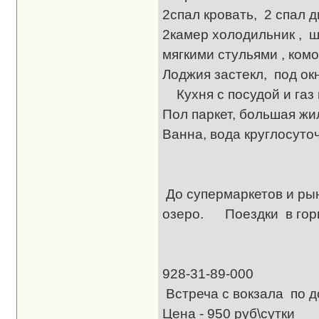
2спал кровать, 2 спал 
2камер холодильник , ш
мягкими стульями , комо
Лоджия застекл,
Кухня с посудой и газ 
Пол паркет, большая жил
Ванна, вода кру
Па
До супермаркетов и ры
озеро. Поездки в горы
Эле
928-
Встреча с вокзала по д
Цена - 950 руб\сутки