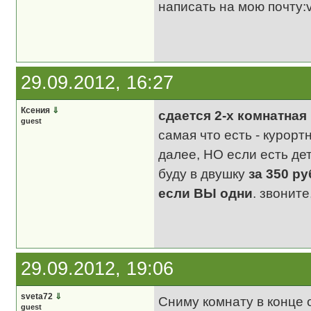
написать на мою почту:v
29.09.2012, 16:27
Ксения
⇓
сдается 2-х комнатная
guest
самая что есть - курортн
далее, НО если есть де
буду в двушку
за 350 ру
если ВЫ одни
. звонит
29.09.2012, 19:06
sveta72
⇓
Сниму комнату в конце о
guest