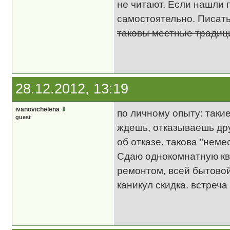
не читают. Если нашли 
самостоятельно. Писать
таковы местные тради
28.12.2012, 13:19
ivanovichelena
⇓
по личному опыту: такие
guest
ждешь, отказываешь дру
об отказе. такова "неме
Сдаю однокомнатную кв
ремонтом, всей бытовой
каникул скидка. встреча