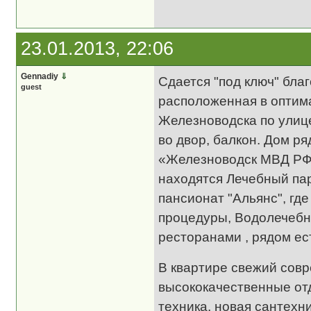
23.01.2013, 22:06
Gennadiy
⇓
Сдается "под ключ" бла
guest
расположенная в оптима
Железноводска по улице
во двор, балкон. Дом р
«Железноводск МВД РФ»
находятся Лечебный пар
пансионат "Альянс", гд
процедуры, Водолечебни
ресторанами , рядом ес
В квартире свежий сов
высококачественные от
техника, новая сантехн