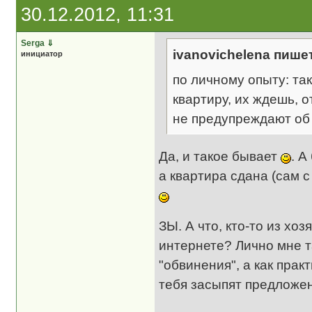
30.12.2012, 11:31
Serga
⇓
ivanovichelena пише
инициатор
по личному опыту: та
квартиру, их ждешь, 
не предупреждают об 
Да, и такое бывает
. А
а квартира сдана (сам 
ЗЫ. А что, кто-то из хо
интернете? Лично мне 
"обвинения", а как прак
тебя засыпят предлож