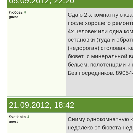
05.09.2012, 22:20
Любовь
⇓
Сдаю 2-х комнатную ква
guest
после хорошего ремонта
4х человек или одна ко
остановки (туда и обра
(недорогая) столовая, к
бювет с минеральной в
бельем, полотенцами и 
Без посредников. 8905
21.09.2012, 18:42
Svetlanka
⇓
Сниму однокомнатную кв
guest
недалеко от бювета,нед