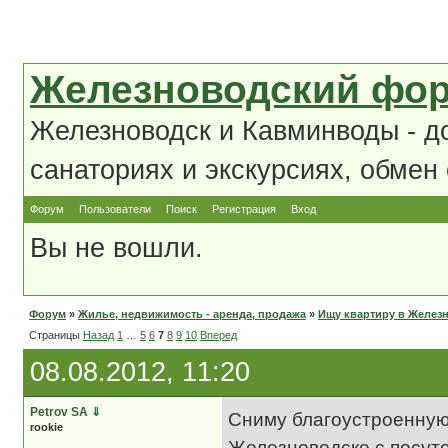
Железноводский фо
Железноводск и Кавминводы - д
санаториях и экскурсиях, обмен
Форум
Пользователи
Поиск
Регистрация
Вход
Вы не вошли.
Форум
»
Жилье, недвижимость - аренда, продажа
»
Ищу квартиру в Желез
Страницы
Назад
1
…
5
6
7
8
9
10
Вперед
08.08.2012, 11:20
Petrov SA
⇓
Сниму благоустроенную 
rookie
Железноводске с посуто