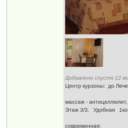
Добавлено спустя 12 ми
Центр курзоны: до Леч
До водо-грязел
массаж - антицеллюлит
Этаж 3/3. Удобная 1
Ме
современная: