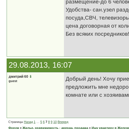
размещение-до 6 челове
Удобства- сан.узел раз
посуда,СВЧ, телевизоры
цена договорная от кол
Без всяких посредников!
29.08.2013, 16:07
дмитрий 60
⇓
Добрый день! Хочу прие
guest
предложить мне недорог
комнате или с хозяивам
Страницы
Назад
1
…
5
6
7
8
9
10
Вперед
Форум
»
Жилье, недвижимость - аренда, продажа
»
Ищу квартиру в Желез