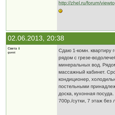
http://zhel.ru/forum/view
02.06.2013, 20:38
Света
⇓
Сдаю 1-комн. квартиру 
guest
рядом с грезе-водолече
минеральных вод. Рядом
массажный кабинет. Сро
кондиционер, холодильн
постельными принадлежн
доска, кухонная посуда
700р./сутки, 7 этаж без