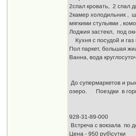
2спал кровать, 2 спал 
2камер холодильник , ш
мягкими стульями , комо
Лоджия застекл,
Кухня с посудой и газ 
Пол паркет, большая жил
Ванна, вода кру
Па
До супермаркетов и ры
озеро. Поездки в горы
Эле
928-
Встреча с вокзала по д
Цена - 950 руб\сутки