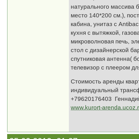
натурального массива б
место 140*200 см.), по
кабина, унитаз с Antib
кухня с вытяжкой, газо
микроволновая печь, эл
стол с дизайнерской бар
спутниковая антенна( б
телевизор с плеером д
Стоимость аренды кварт
индивидуальный трансф
+79620176403 Геннади
www.kurort-arenda.ucoz.